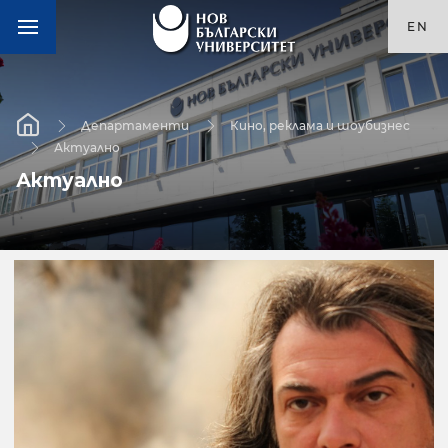
EN
Департаменти
Кино, реклама и шоубизнес
Актуално
Актуално