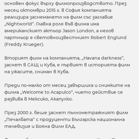
основен фокус върху филмопроизводството. През
месец октомври 2015 г. в София компанията
реализира заснемането на филм със заглавие
„Nightworld“. Главна роля във филма има
американският актьор Jason London, а негов
партньор е световноизвестният Robert Englund
(Freddy Krueger).
Вторият филм на компанията, „Havana darkness“,
заснет в САЩ и Куба, е първият в историята филм
на ужасите, сниман в Куба.
Преди по-малко от месец завършиха и снимките на
филма „Welcome to Acapulco“, чието действие се
развива в Мексико, Акапулко.
През 2000 г. беше заснет пълнометражният филм
„Печалбата“ с продуценти Българска национална
телевизия и Бояна Филм ЕАД.