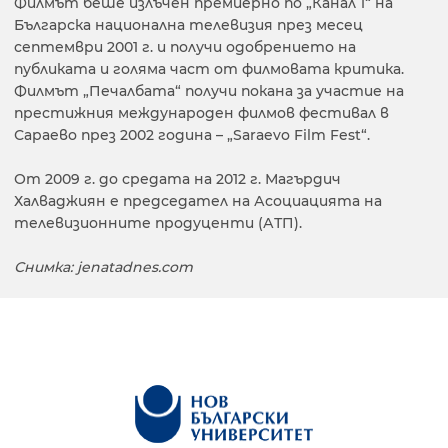
Филмът беше излъчен премиерно по „Канал 1“ на
Българска национална телевизия през месец
септември 2001 г. и получи одобрението на
публиката и голяма част от филмовата критика.
Филмът „Печалбата“ получи покана за участие на
престижния международен филмов фестивал в
Сараево през 2002 година – „Saraevo Film Fest“.
От 2009 г. до средата на 2012 г. Магърдич
Халваджиян е председател на Асоциацията на
телевизионните продуценти (АТП).
Снимка: jenatadnes.com