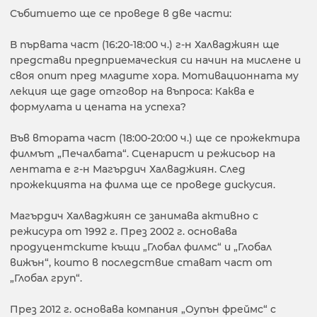
Събитието ще се проведе в две части:
В първата част (16:20-18:00 ч.) г-н Халваджиян ще
представи предприемаческия си начин на мислене и
своя опит пред младите хора. Мотивационната му
лекция ще даде отговор на въпроса: Каква е
формулата и цената на успеха?
Във втората част (18:00-20:00 ч.) ще се прожектира
филмът „Печалбата“. Сценарист и режисьор на
лентата е г-н Магърдич Халваджиян. След
прожекцията на филма ще се проведе дискусия.
Магърдич Халваджиян се занимава активно с
режисура от 1992 г. През 2002 г. основава
продуцентските къщи „Глобал филмс“ и „Глобал
вижън“, които в последствие стават част от
„Глобал груп“.
През 2012 г. основава компания „Оупън фреймс“ с