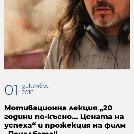
01
декември
2016
Мотивационна лекция „20
години по-късно... Цената на
успеха“ и прожекция на филм
„Печалбата“